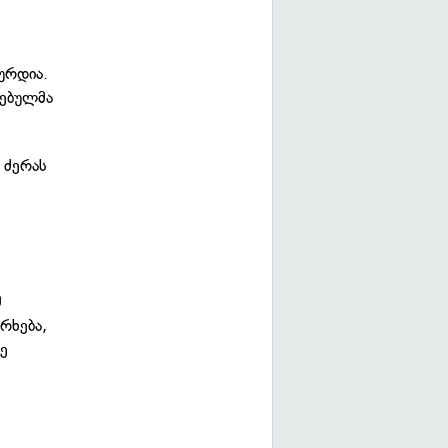
ხურდია.
დებულმა
 ძერას
მ
რხება,
ზე