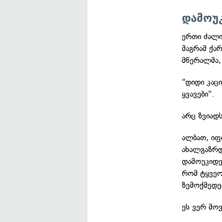
დამოუ
ერთი ძალია
მაგრამ ქარ
მწერალმა,
"დიდი კაც
ყვავები".
არც ზვიად
ალბათ, იფ
ახალგაზრდ
დამოუკიდე
რომ ტყვეო
ზემოქმედე
ეს ვერ მო