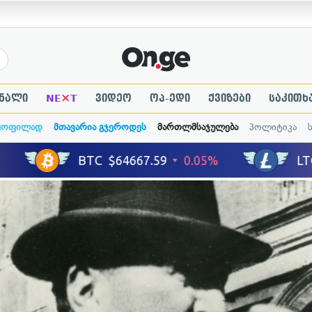
×
ნალი
NE
T
ვიდეო
ოპ-ედი
ქვიზები
საკითხ
ყოფილად
მთავარია გჯეროდეს
მართლმსაჯულება
პოლიტიკა