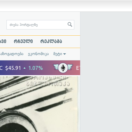
ავი
რჩეული
რეკლამა
საზოგადოება
ეკონომიკა
მეტი