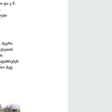
 და ე.წ.
,
ლები
, ბევრი
რუსეთის
ოს
ატიმრებენ.
რო მეტ