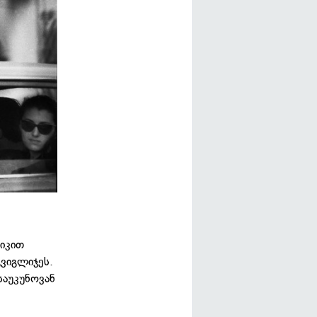
ტიკით
გვიგლიჯეს.
საუკუნოვან