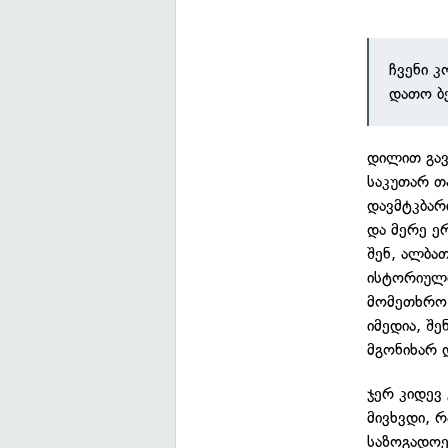
ჩვენი კ
დათო ბე
დილით გავ
საკუთარ თ
დავმტკბარი
და მერე ე
შენ, ალბა
ისტორიული
მომეთხრო.
იმედია, შ
მგონიხარ 
ჯერ კიდევ
მივხვდი, რ
საზოგადოე