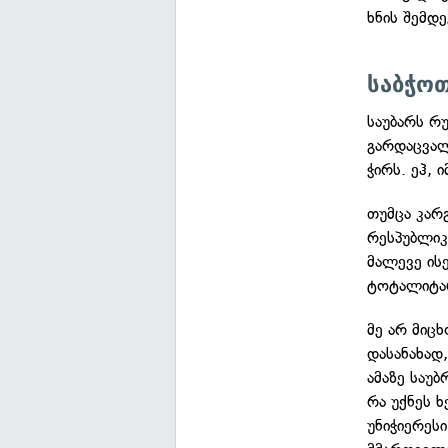
ხნის შემდ
საბჭო
საუბარს რ
გარდაცვალ
ჭირს. ეჰ, 
თუმცა კარ
რესპუბლიკ
მალევე ის
ტოტალიტარ
მე არ მიცხ
დასანახად
ამაზე საუ
რა უქნეს 
უნიჭიერეს