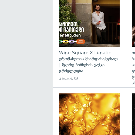
Wine Square X Lunatic
თ
ერთმანეთის მხარდასაჭერად
ბ
| მცირე ბიზნესის ჯაჭვი
ს
გრძელდება
ე
ნ
4 საათის წინ
5 
ს
გა