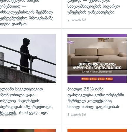
აქართველოს ბანკის
გავიდა — ევროპული
ტიპენდიით —
სახელმწიფოების საგარეო
ოსწავლეებისთვის შექმნილ
უწყებების განცხადებები
აერთაშორისო პროგრამაზე
თი საათის წინ
2 საათის წინ
იღება დაიწყო
დახედვა
გადახედვა
ელიანი სიკვდილივით
მიიღეთ 25%-იანი
ამოწყობილი კაცი,
ფასდაკლება კომფორტერში
ომელიც პაციენტებს
შერჩეულ კოლექციაზე
ახურავიდან აშტერდებოდა,
ნაწილ-ნაწილ გადახდისას
მტკიცებს, რომ ყვავი იყო
საათის წინ
3 საათის წინ