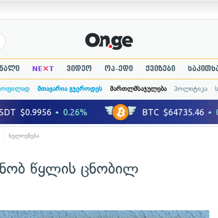
×
ნალი
NE
T
ვიდეო
ოპ-ედი
ქვიზები
საკითხ
ყოფილად
მთავარია გჯეროდეს
მართლმსაჯულება
პოლიტიკა
ხელოვნება
ცნობ წყლის ცნობილ