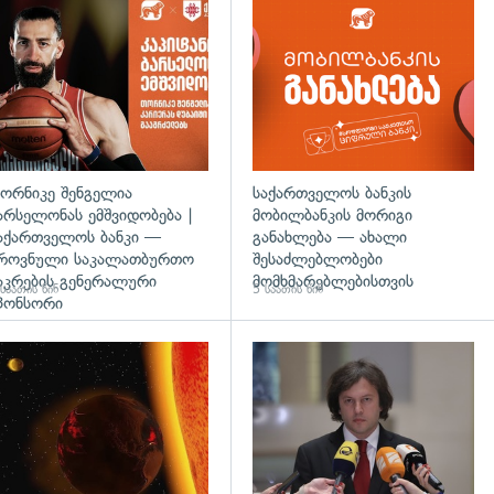
ორნიკე შენგელია
საქართველოს ბანკის
არსელონას ემშვიდობება |
მობილბანკის მორიგი
აქართველოს ბანკი —
განახლება — ახალი
როვნული საკალათბურთო
შესაძლებლობები
აკრების გენერალური
მომხმარებლებისთვის
საათის წინ
5 საათის წინ
პონსორი
დახედვა
გადახედვა