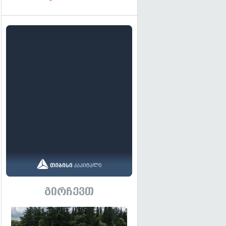
გირჩევთ