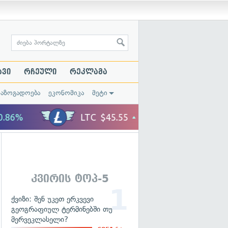
ავი
რჩეული
რეკლამა
საზოგადოება
ეკონომიკა
მეტი
კვირის ტოპ-5
ქვიზი: შენ უკეთ ერკვევი
გეოგრაფიულ ტერმინებში თუ
მერვეკლასელი?