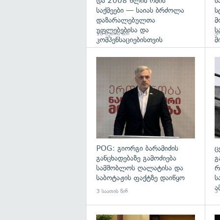
და 2008 წლის ომის
ს
საქმეები — საიას ბრძოლა
ს
დაზარალებულთა
მ
უფლებებისა და
ს
18 წუთის წინ
ერ
კომპენსაციებისთვის
მ
გა
POG: გიორგი ბარამიძის
ც
განცხადებაზე გამოძიება
გ
სამშობლოს ღალატისა და
რ
საბოტაჟის ფაქტზე დაიწყო
ს
ა
3 საათის წინ
3 