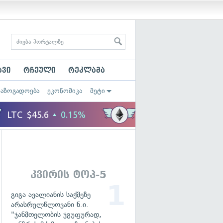
ავი
რჩეული
რეკლამა
საზოგადოება
ეკონომიკა
მეტი
კვირის ტოპ-5
გიგა ავალიანის საქმეზე
არასრულწლოვანი ნ.ი.
"ჯანმთელობის ჯგუფურად,