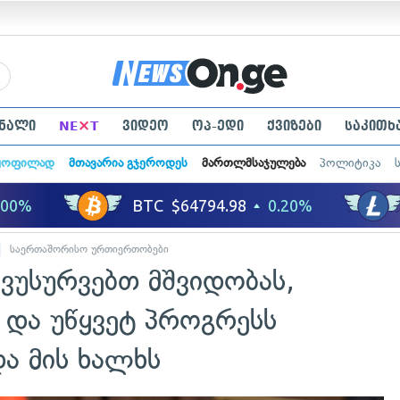
×
ნალი
NE
T
ვიდეო
ოპ-ედი
ქვიზები
საკითხ
ყოფილად
მთავარია გჯეროდეს
მართლმსაჯულება
პოლიტიკა
საერთაშორისო ურთიერთობები
 ვუსურვებთ მშვიდობას,
და უწყვეტ პროგრესს
ა მის ხალხს