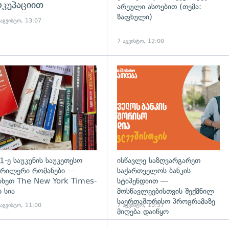
კუპაციით
არეული ასოებით (თემა:
ზაფხული)
 აგვისტო, 13:07
7 აგვისტო, 12:00
დახედვა
გადახედვა
1-ე საუკუნის საუკეთესო
ისწავლე საზღვარგარეთ
რილერი რომანები —
საქართველოს ბანკის
ახეთ The New York Times-
სტიპენდიით —
ს სია
მოსწავლეებისთვის შექმნილ
საერთაშორისო პროგრამაზე
 აგვისტო, 11:00
7 აგვისტო, 10:57
მიღება დაიწყო