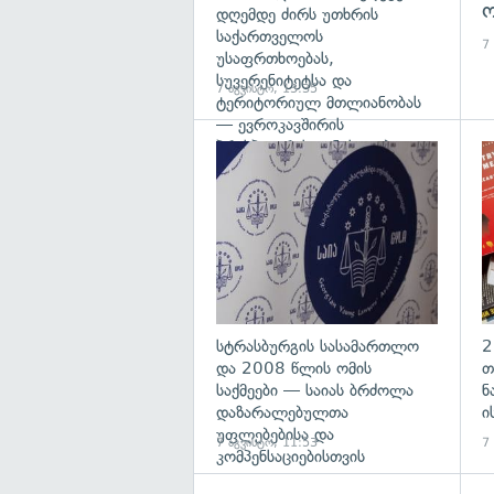
ო
დღემდე ძირს უთხრის
საქართველოს
7
უსაფრთხოებას,
სუვერენიტეტსა და
7 აგვისტო, 13:35
ტერიტორიულ მთლიანობას
— ევროკავშირის
პრესპიკერის განცხადება
გა
სტრასბურგის სასამართლო
2
და 2008 წლის ომის
თ
საქმეები — საიას ბრძოლა
ნ
დაზარალებულთა
ი
უფლებებისა და
7 აგვისტო, 11:53
7
კომპენსაციებისთვის