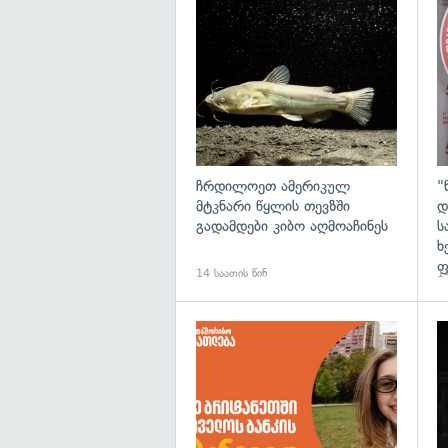
გა
ჩრდილოეთ ამერიკულ
"
მტკნარი წყლის თევზში
დ
გადამდები კიბო აღმოაჩინეს
ს
ხ
ფ
14 საათის წინ
14