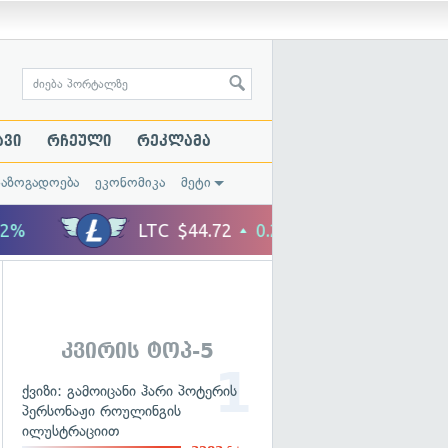
ავი
რჩეული
რეკლამა
საზოგადოება
ეკონომიკა
მეტი
კვირის ტოპ-5
ქვიზი: გამოიცანი ჰარი პოტერის
პერსონაჟი როულინგის
ილუსტრაციით