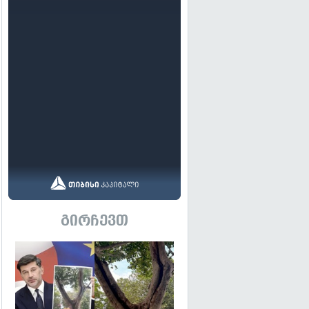
გირჩევთ
გადახედვა