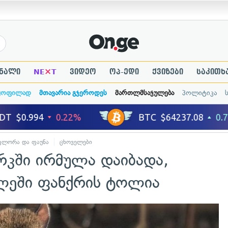
×
ნალი
NE
T
ვიდეო
ოპ-ედი
ქვიზები
საკითხ
ყოფილად
მთავარია გჯეროდეს
მართლმსაჯულება
პოლიტიკა
ფლორა და ფაუნა
ცხოველები
რკში ირმულა დაიბადა,
ლეში ფანქრის ტოლია