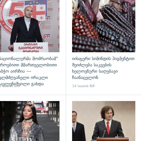
დახედვა
გადახედვა
ნაციონალურმა მოძრაობამ"
იისფერი სიმინდის პიგმენტით
როებითი მმართველობითი
შეიძლება საკვების
აბჭო აირჩია —
ხელოვნური საღებავი
ელმძღვანელი ირაკლი
ჩაანაცვლონ
ავლენიშვილი გახდა
 საათის წინ
14 საათის წინ
გადახედვა