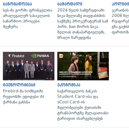
საზოგადოება
სამართალი
პოლიტი
სეს-მა გორში ფრინველთა
2024 წელს სამტრედიაში
უკრაინის
არალეგალურ სასაკლაოს
ნიკა მელიაზე თავდასხმის
2008 წლ
საწარმოო პროცესი
საქმეზე პროკურატურამ სამ
რეაგირებ
შეუჩერა
პირს, მათ შორის ნიკა
გზა გაუხს
მელიას თანაპარტიელებს,
ფართომა
ბრალი წარუდგინა
ტექნოლოგიები
ეკონომიკა
Firebird-მა სომხეთში
საქართველოს ბანკის
რეგიონში უდიდესი AI
Student Card-ისა და
ქარხანა გახსნა
sCool Card-ის
მფლობელები ქუთაისში
ტრანსპორტზე შეღავათიანი
ტარიფით ისარგებლებენ