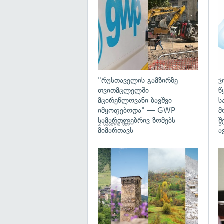
"რუსთაველის გამზირზე
ჯ
თვითმცლელში
წ
მცირეწლოვანი ბავშვი
ს
იმყოფებოდა" — GWP
მ
სამართლებრივ ზომებს
შ
2 საათის წინ
3 
მიმართავს
ა
გა