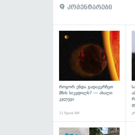
კომენტარები
გა
როგორ უნდა გადავურჩეთ
ს
მზის სიკვდილს? — ახალი
ა
კვლევა
რ
დ
11 წუთის წინ
ერ
გა