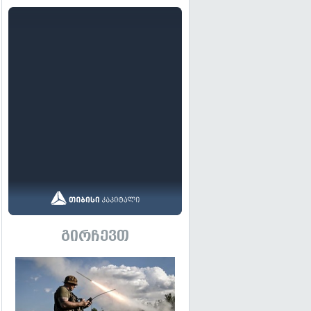
გირჩევთ
გადახედვა