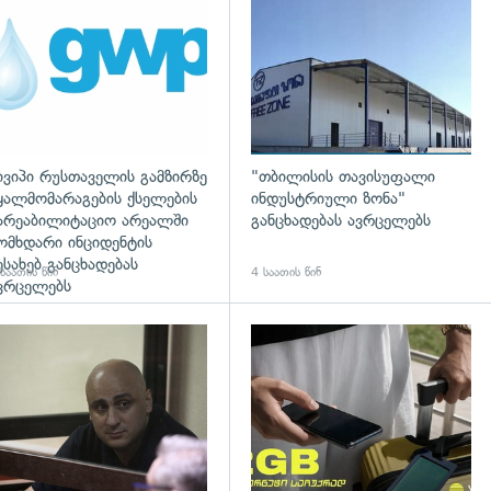
ივიპი რუსთაველის გამზირზე
"თბილისის თავისუფალი
ყალმომარაგების ქსელების
ინდუსტრიული ზონა"
არეაბილიტაციო არეალში
განცხადებას ავრცელებს
ომხდარი ინციდენტის
ესახებ განცხადებას
საათის წინ
4 საათის წინ
ვრცელებს
დახედვა
გადახედვა