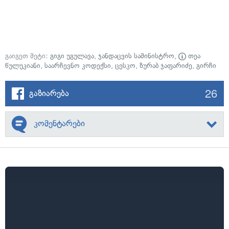
გაიგეთ მეტი:
გიგი უგულავა
,
ჯანდაცვის სამინისტრო
,
თეა
წულუკიანი
,
საარჩევნო კოდექსი
,
ცესკო
,
ზურაბ ჯაფარიძე
,
გირჩი
26
გაზიარება
კომენტარები