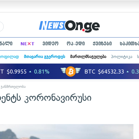
×
ნალი
NE
T
ვიდეო
ოპ-ედი
ქვიზები
საკითხ
ყოფილად
მთავარია გჯეროდეს
მართლმსაჯულება
პოლიტიკა
ჯანმრთელობა
დენტს კორონავირუსი