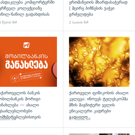
ასდაკლება კომფორტერში
ერთმანეთის მხარდასაჭერად
ერჩეულ კოლექციაზე
| მცირე ბიზნესის ჯაჭვი
აწილ-ნაწილ გადახდისას
გრძელდება
 წუთის წინ
2 საათის წინ
აქართველოს ბანკის
ქართველი ფიზიკოსის ახალი
ობილბანკის მორიგი
კვლევა: ინოუეს ტელესკოპმა
ანახლება — ახალი
მზის მაგნიტური ველის
ესაძლებლობები
უნიკალური კადრები
ომხმარებლებისთვის
გადაიღო
საათის წინ
17 საათის წინ