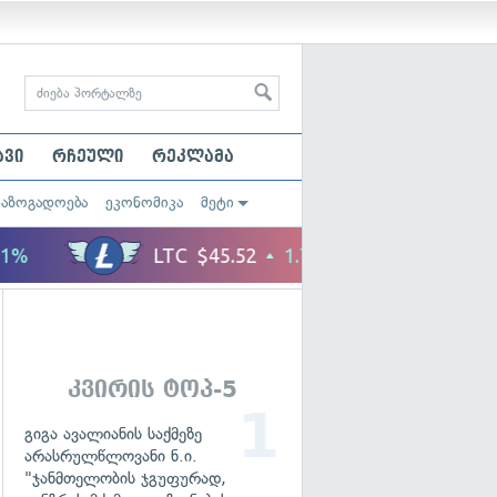
ავი
რჩეული
რეკლამა
საზოგადოება
ეკონომიკა
მეტი
კვირის ტოპ-5
გიგა ავალიანის საქმეზე
არასრულწლოვანი ნ.ი.
"ჯანმთელობის ჯგუფურად,