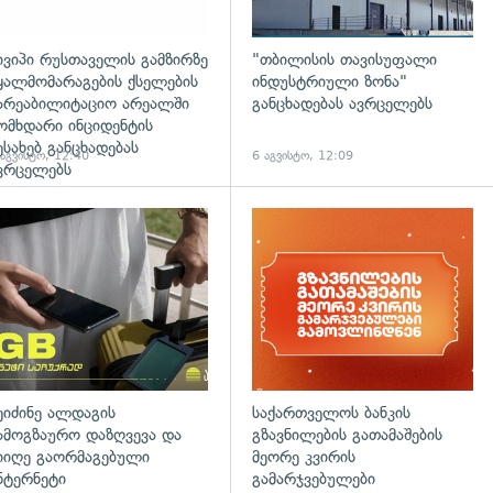
ივიპი რუსთაველის გამზირზე
"თბილისის თავისუფალი
ყალმომარაგების ქსელების
ინდუსტრიული ზონა"
არეაბილიტაციო არეალში
განცხადებას ავრცელებს
ომხდარი ინციდენტის
ესახებ განცხადებას
 აგვისტო, 12:40
6 აგვისტო, 12:09
ვრცელებს
დახედვა
ეიძინე ალდაგის
საქართველოს ბანკის
ამოგზაურო დაზღვევა და
გზავნილების გათამაშების
იიღე გაორმაგებული
მეორე კვირის
ნტერნეტი
გამარჯვებულები