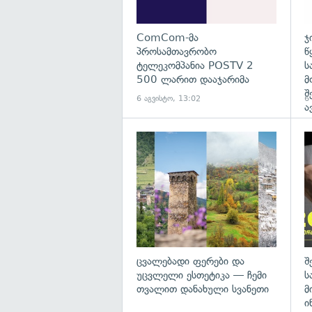
ComCom-მა
ჯ
პროსამთავრობო
წ
ტელეკომპანია POSTV 2
ს
500 ლარით დააჯარიმა
მ
შ
6 აგვისტო, 13:02
6
ა
გა
ცვალებადი ფერები და
შ
უცვლელი ესთეტიკა — ჩემი
ს
თვალით დანახული სვანეთი
მ
ი