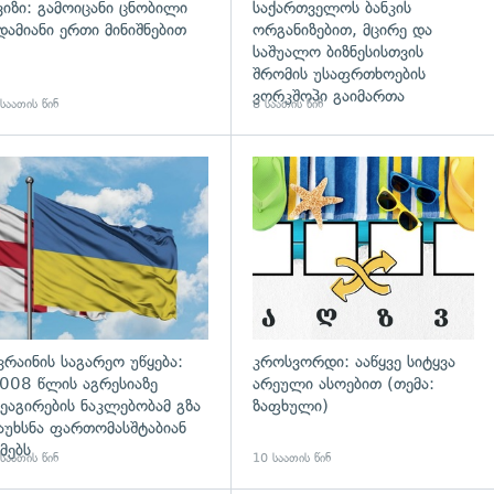
ვიზი: გამოიცანი ცნობილი
საქართველოს ბანკის
დამიანი ერთი მინიშნებით
ორგანიზებით, მცირე და
საშუალო ბიზნესისთვის
შრომის უსაფრთხოების
ვორკშოპი გაიმართა
საათის წინ
8 საათის წინ
გადახედვა
კრაინის საგარეო უწყება:
კროსვორდი: ააწყვე სიტყვა
008 წლის აგრესიაზე
არეული ასოებით (თემა:
ეაგირების ნაკლებობამ გზა
ზაფხული)
აუხსნა ფართომასშტაბიან
მებს
საათის წინ
10 საათის წინ