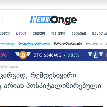
×
ნალი
NE
T
ვიდეო
ოპ-ედი
ქვიზები
საკითხ
ყოფილად
მთავარია გჯეროდეს
მართლმსაჯულება
პოლიტიკა
საზოგადოება
კარგად, რემდესივირი
ინც არიან ჰოსპიტალიზირებული