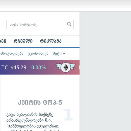
ავი
რჩეული
რეკლამა
საზოგადოება
ეკონომიკა
მეტი
კვირის ტოპ-5
გიგა ავალიანის საქმეზე
არასრულწლოვანი ნ.ი.
"ჯანმთელობის ჯგუფურად,