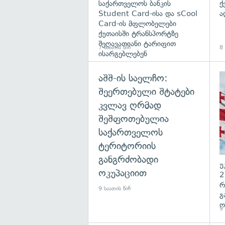
საქართველოს ბანკის
ქ
Student Card-ისა და sCool
ა
Card-ის მფლობელები
ქუთაისში ტრანსპორტზე
შეღავათიანი ტარიფით
7 საათის წინ
8 
ისარგებლებენ
აშშ-ის საელჩო:
შეერთებული შტატები
კვლავ ღრმად
შეშფოთებულია
საქართველოს
ტერიტორიის
განგრძობადი
უ
ოკუპაციით
2
რ
9 საათის წინ
გ
ო
9 