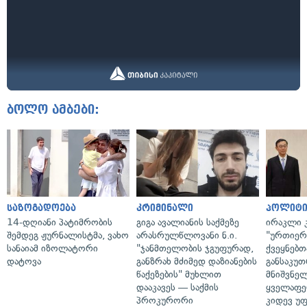
ბოლო ამბები:
საზოგადოება
კრიმინალი
პოლიტი
14-დღიანი პატიმრობის
გიგა ავალიანის საქმეზე
ირაკლი კ
შემდეგ ჟურნალისტმა, ვახო
არასრულწლოვანი ნ.ი.
"ურთიერთ
სანაიამ იზოლატორი
"ჯანმთელობის ჯგუფურად,
ქვეყნებთ
დატოვა
განზრახ მძიმედ დაზიანების
განსაკუ
წაქეზების" მუხლით
მნიშვნე
დააკავეს — საქმის
ყველაფე
პროკურორი
კიდევ უ