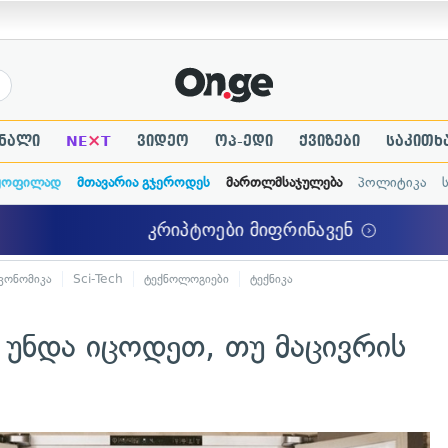
×
ნალი
NE
T
ვიდეო
ოპ-ედი
ქვიზები
საკითხ
ყოფილად
მთავარია გჯეროდეს
მართლმსაჯულება
პოლიტიკა
კონომიკა
Sci-Tech
ტექნოლოგიები
ტექნიკა
 უნდა იცოდეთ, თუ მაცივრის