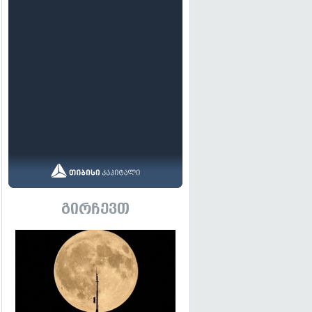
გირჩევთ
გადახედვა