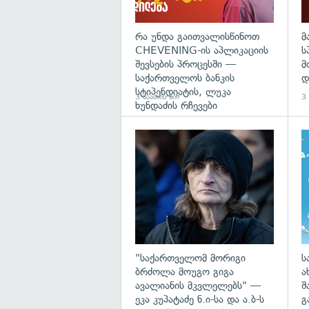
რა უნდა გაითვალისწინოთ
მ
CHEVENING-ის აპლიკაციის
ს
შევსების პროცესში —
მ
საქართველოს ბანკის
დ
სტიპენდიატის, ლუკა
3 საათის წინ
3 
ხუნდაძის რჩევები
გა
"საქართველომ მორიგი
ს
ბრძოლა მოუგო გიგა
ა
ავალიანის მკვლელებს" —
შ
ეკა კუპატაძე ნ.ი-სა და ა.ბ-ს
გ