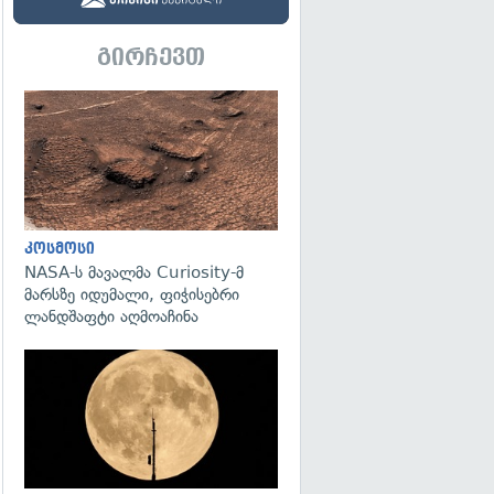
გირჩევთ
გადახედვა
კოსმოსი
NASA-ს მავალმა Curiosity-მ
მარსზე იდუმალი, ფიჭისებრი
ლანდშაფტი აღმოაჩინა
გადახედვა