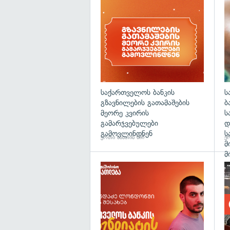
საქართველოს ბანკის
ს
გზავნილების გათამაშების
ბ
მეორე კვირის
ს
გამარჯვებულები
დ
გამოვლინდნენ
ს
ერთი საათის წინ
ერ
მ
მ