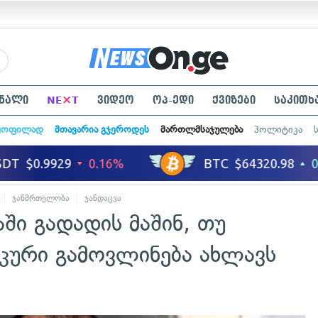
×
ნალი
NE
T
ვიდეო
ოპ-ედი
ქვიზები
საკითხ
ყოფილად
მთავარია გჯეროდეს
მართლმსაჯულება
პოლიტიკა
ჯანმრთელობა
ჯანდაცვა
აში გადადის მაშინ, თუ
იკური გამოვლინება ახლავს