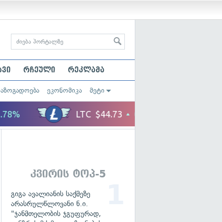
ავი
რჩეული
რეკლამა
საზოგადოება
ეკონომიკა
მეტი
კვირის ტოპ-5
გიგა ავალიანის საქმეზე
არასრულწლოვანი ნ.ი.
"ჯანმთელობის ჯგუფურად,