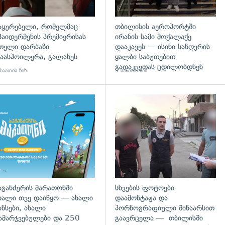
აყურებელი, რომელმაც
თბილისის აეროპორტში
პაიდერმენის პრემიერისას
ირანის სამი მოქალაქე
თელი დარბაზი
დააკავეს — ისინი საზღვრის
აასპოილერა, გალახეს
ყალბი საბუთებით
გადაკვეთას ცდილობდნენ
საათის წინ
3 საათის წინ
დახედვა
აგანძურის მარათონში
სხვების ფოტოები
ხალი თვე დაიწყო — ახალი
დაამონტაჟა და
ანსები, ახალი
პორნოგრაფიული შინაარსით
ამარჯვებულები და 250
გაავრცელა — თბილისში