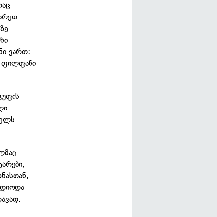
თაც
იარეთ
აზე
ენი
ნი ვართ:
ნი ფილფანი
ჯგუფის
ლი
ნელს
ელმაც
ტარები,
ონასთან,
მდიოდა
დავად,