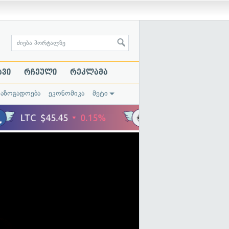
ავი
რჩეული
რეკლამა
საზოგადოება
ეკონომიკა
მეტი