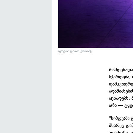
ფოტო: დათო ქორიძე
რამდენადაც
სჭირდება,
დამკვიდრე
ადამიანებ
აცხადებს,
არა — ტყუ
"სიმღერა 
მხარეც და
ადამიანი, 