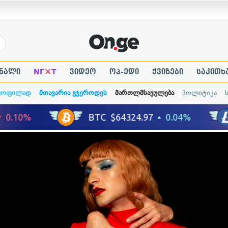
×
ნალი
NE
T
ვიდეო
ოპ-ედი
ქვიზები
საკითხ
ყოფილად
მთავარია გჯეროდეს
მართლმსაჯულება
პოლიტიკა