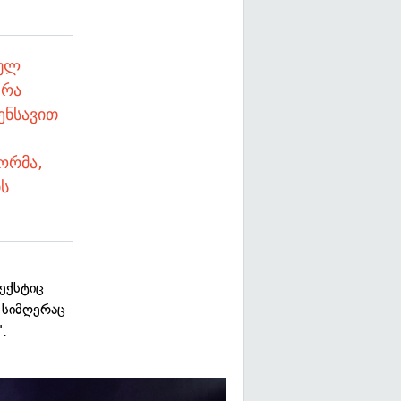
ბულ
 რა
ენსავით
ორმა,
ის
ექსტიც
 სიმღერაც
".