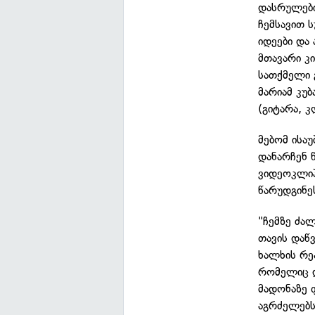
დასრულები
ჩემსავით 
იდეები და
მთავარი კ
სათქმელი 
მარიამ კუბ
(გიტარა, კ
მებომ ისაუ
დანარჩენ 
ვიდეოკლიპ
წარუდგინე
"ჩემზე ძა
თავის დაწ
ხალხის რე
რომელიც დ
მადონაზე 
აგრძელებს