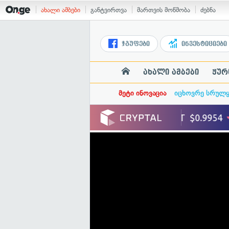
ახალი ამბები
განტვირთვა
მართვის მოწმობა
ძებნა
ჯგუფები
ინვესტიციები
ახალი ამბები
ჟურ
მეტი ინოვაცია
იცხოვრე სრულ