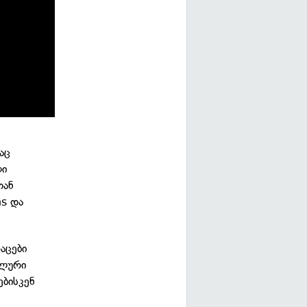
აც
ლი
თან
ns და
აცები
ალური
ებისკენ