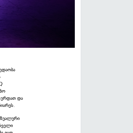
ბედაობა
ს
TQ
ებო
სურდათ და
ზიარეს.
იზუალური
ირველი
ძე იყო.