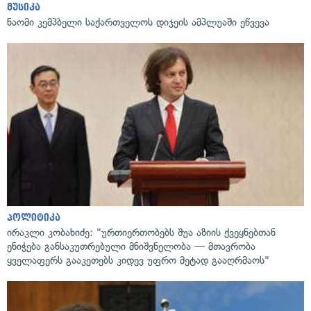
მუსიკა
ნაომი კემპბელი საქართველოს დიჯეის ამპლუაში ეწვევა
პოლიტიკა
ირაკლი კობახიძე: "ურთიერთობებს შუა აზიის ქვეყნებთან
ენიჭება განსაკუთრებული მნიშვნელობა — მთავრობა
ყველაფერს გააკეთებს კიდევ უფრო მეტად გააღრმაოს"