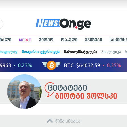
×
ნალი
NE
T
ვიდეო
ოპ-ედი
ქვიზები
საკითხ
ყოფილად
მთავარია გჯეროდეს
მართლმსაჯულება
პოლიტიკა
გიორგი ვოლსკი
წინა ციტატა