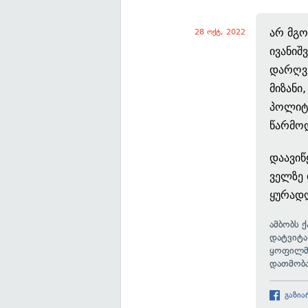
არ მგო
28 ოქტ, 2022
ივანიშ
დარღვე
მიზანი
პოლიტი
წარმოდ
დაავიწ
ველზე 
ყურადღ
ამბობს 
დატვიტა
ყოფილმა
დათმობა
გაზია