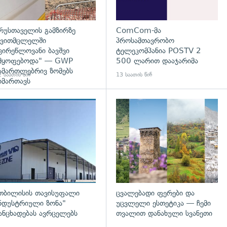
რუსთაველის გამზირზე
ComCom-მა
ვითმცლელში
პროსამთავრობო
ცირეწლოვანი ბავშვი
ტელეკომპანია POSTV 2
მყოფებოდა" — GWP
500 ლარით დააჯარიმა
ამართლებრივ ზომებს
 საათის წინ
13 საათის წინ
იმართავს
გადახედვა
თბილისის თავისუფალი
ცვალებადი ფერები და
ნდუსტრიული ზონა"
უცვლელი ესთეტიკა — ჩემი
ანცხადებას ავრცელებს
თვალით დანახული სვანეთი