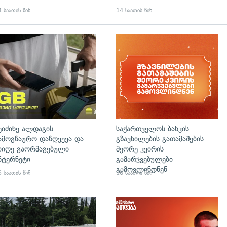
 საათის წინ
14 საათის წინ
დახედვა
ეიძინე ალდაგის
საქართველოს ბანკის
ამოგზაურო დაზღვევა და
გზავნილების გათამაშების
იიღე გაორმაგებული
მეორე კვირის
ნტერნეტი
გამარჯვებულები
გამოვლინდნენ
 საათის წინ
16 საათის წინ
დახედვა