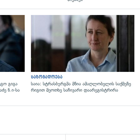
გადახედვა
საზოგადოება
გო გიგა
საია: სტრასბურგმა მზია ამაღლობელის საქმეზე
ძე ნ.ი-სა
რიგით მეოთხე საჩივარი დაარეგისტრირა