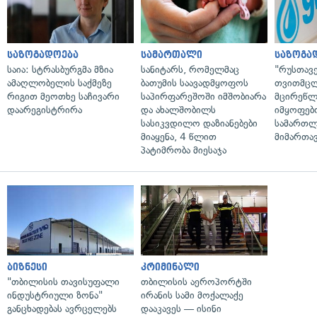
საზოგადოება
სამართალი
საზოგა
საია: სტრასბურგმა მზია
სანიტარს, რომელმაც
"რუსთავ
ამაღლობელის საქმეზე
ბათუმის საავადმყოფოს
თვითმც
რიგით მეოთხე საჩივარი
საპირფარეშოში იმშობიარა
მცირეწლ
დაარეგისტრირა
და ახალშობილს
იმყოფებ
სასიკვდილო დაზიანებები
სამართლ
მიაყენა, 4 წლით
მიმართა
პატიმრობა მიესაჯა
ბიზნესი
კრიმინალი
"თბილისის თავისუფალი
თბილისის აეროპორტში
ინდუსტრიული ზონა"
ირანის სამი მოქალაქე
განცხადებას ავრცელებს
დააკავეს — ისინი