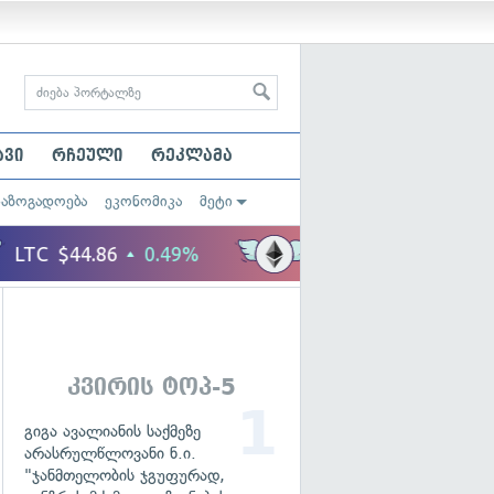
ავი
რჩეული
რეკლამა
საზოგადოება
ეკონომიკა
მეტი
კვირის ტოპ-5
გიგა ავალიანის საქმეზე
არასრულწლოვანი ნ.ი.
"ჯანმთელობის ჯგუფურად,