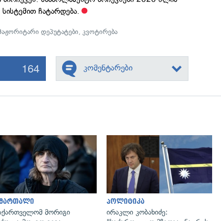
 სისტემით ჩატარდება.
მაჟორიტარი დეპუტატები
,
კვოტირება
164
კომენტარები
გადახედვა
გადახედვა
ამართალი
პოლიტიკა
აქართველომ მორიგი
ირაკლი კობახიძე: