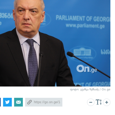
ფოტო: გვანცა ნემსაძე / On.ge