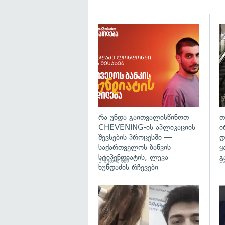
რა უნდა გაითვალისწინოთ
თ
CHEVENING-ის აპლიკაციის
ი
შევსების პროცესში —
დ
საქართველოს ბანკის
ყ
სტიპენდიატის, ლუკა
გ
5 წუთის წინ
32
ხუნდაძის რჩევები
გა