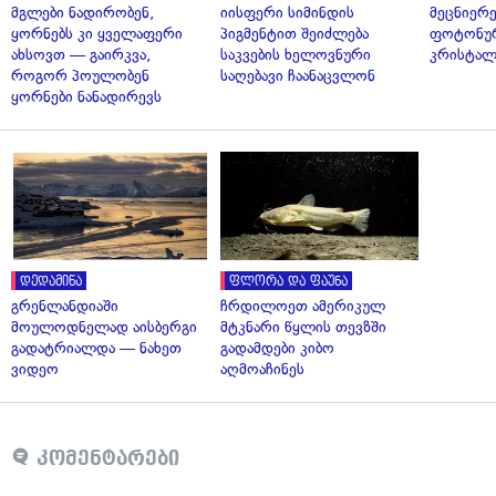
მგლები ნადირობენ,
იისფერი სიმინდის
მეცნიერ
ყორნებს კი ყველაფერი
პიგმენტით შეიძლება
ფოტონუ
ახსოვთ — გაირკვა,
საკვების ხელოვნური
კრისტალ
როგორ პოულობენ
საღებავი ჩაანაცვლონ
ყორნები ნანადირევს
დედამიწა
ფლორა და ფაუნა
გრენლანდიაში
ჩრდილოეთ ამერიკულ
მოულოდნელად აისბერგი
მტკნარი წყლის თევზში
გადატრიალდა — ნახეთ
გადამდები კიბო
ვიდეო
აღმოაჩინეს
კომენტარები