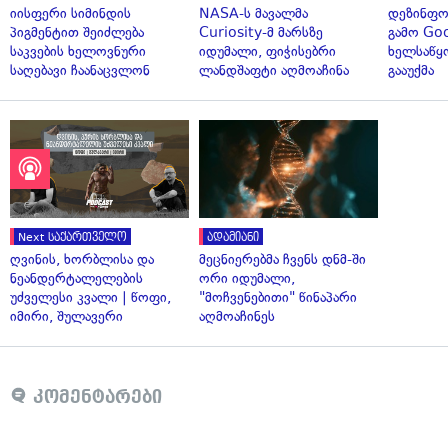
იისფერი სიმინდის
NASA-ს მავალმა
დეზინფო
პიგმენტით შეიძლება
Curiosity-მ მარსზე
გამო Goo
საკვების ხელოვნური
იდუმალი, ფიჭისებრი
ხელსაწყ
საღებავი ჩაანაცვლონ
ლანდშაფტი აღმოაჩინა
გააუქმა
Next საქართველო
ადამიანი
ღვინის, ხორბლისა და
მეცნიერებმა ჩვენს დნმ-ში
ნეანდერტალელების
ორი იდუმალი,
უძველესი კვალი | წოფი,
"მოჩვენებითი" წინაპარი
იმირი, შულავერი
აღმოაჩინეს
კომენტარები