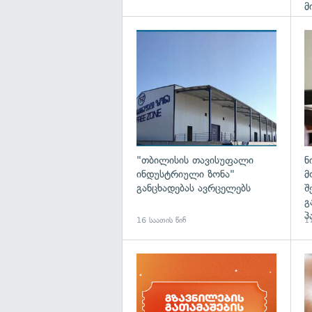
მ
გა
"თბილისის თავისუფალი
ნ
ინდუსტრიული ზონა"
მ
განცხადებას ავრცელებს
შ
გ
პ
16 საათის წინ
17