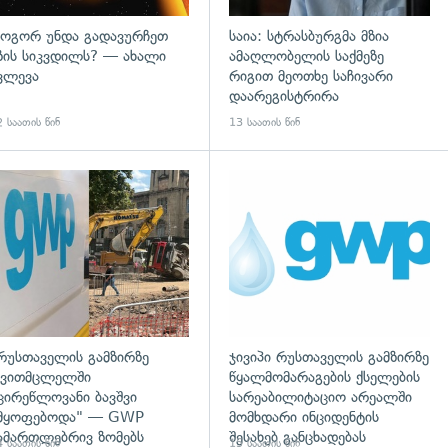
ოგორ უნდა გადავურჩეთ
საია: სტრასბურგმა მზია
ზის სიკვდილს? — ახალი
ამაღლობელის საქმეზე
ვლევა
რიგით მეოთხე საჩივარი
დაარეგისტრირა
 საათის წინ
13 საათის წინ
გადახედვა
რუსთაველის გამზირზე
ჯივიპი რუსთაველის გამზირზე
ვითმცლელში
წყალმომარაგების ქსელების
ცირეწლოვანი ბავშვი
სარეაბილიტაციო არეალში
მყოფებოდა" — GWP
მომხდარი ინციდენტის
ამართლებრივ ზომებს
შესახებ განცხადებას
 საათის წინ
15 საათის წინ