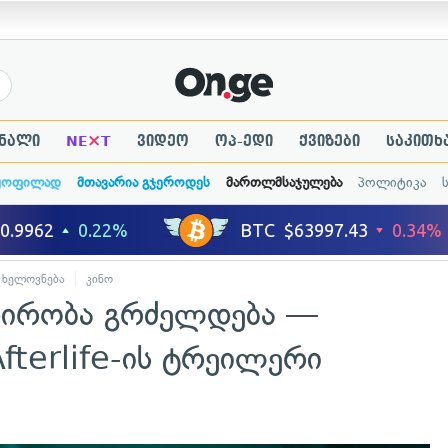
×
ნალი
NE
T
ვიდეო
ოპ-ედი
ქვიზები
საკითხ
ყოფილად
მთავარია გჯეროდეს
მართლმსაჯულება
პოლიტიკა
ხელოვნება
კინო
ადირობა გრძელდება —
fterlife-ის ტრეილერი