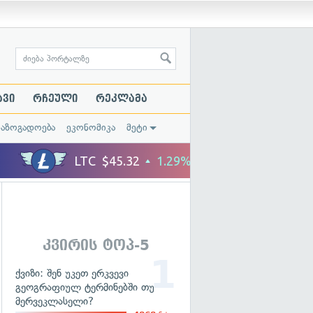
ავი
რჩეული
რეკლამა
საზოგადოება
ეკონომიკა
მეტი
კვირის ტოპ-5
ქვიზი: შენ უკეთ ერკვევი
გეოგრაფიულ ტერმინებში თუ
მერვეკლასელი?