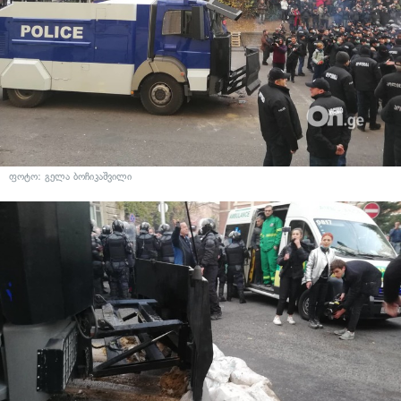
ფოტო: გელა ბოჩიკაშვილი