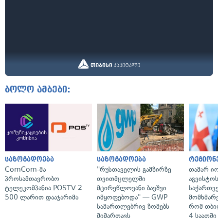
ბოლო ამბები:
საზოგადოება
საზოგადოება
რეგიონ
ComCom-მა
"რუსთაველის გამზირზე
თამარ ი
პროსამთავრობო
თვითმცლელში
აგვისტო
ტელეკომპანია POSTV 2
მცირეწლოვანი ბავშვი
საქართვ
500 ლარით დააჯარიმა
იმყოფებოდა" — GWP
მომხმარ
სამართლებრივ ზომებს
რომ თბი
მიმართავს
4 საათში