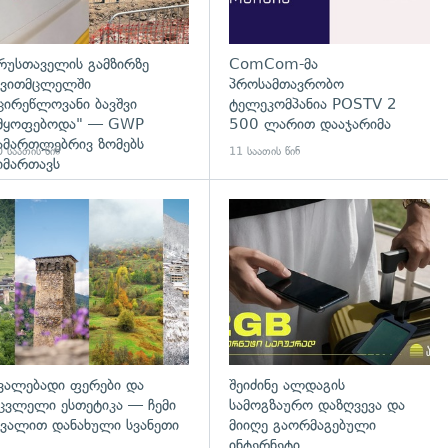
რუსთაველის გამზირზე
ComCom-მა
ვითმცლელში
პროსამთავრობო
ცირეწლოვანი ბავშვი
ტელეკომპანია POSTV 2
მყოფებოდა" — GWP
500 ლარით დააჯარიმა
ამართლებრივ ზომებს
 საათის წინ
11 საათის წინ
იმართავს
დახედვა
გადახედვა
ვალებადი ფერები და
შეიძინე ალდაგის
ცვლელი ესთეტიკა — ჩემი
სამოგზაურო დაზღვევა და
ვალით დანახული სვანეთი
მიიღე გაორმაგებული
ინტერნეტი