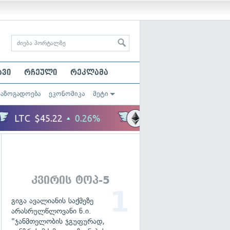
ავი
რჩეული
რეკლამა
საზოგადოება
ეკონომიკა
მეტი
კვირის ტოპ-5
გიგა ავალიანის საქმეზე
არასრულწლოვანი ნ.ი.
"ჯანმთელობის ჯგუფურად,