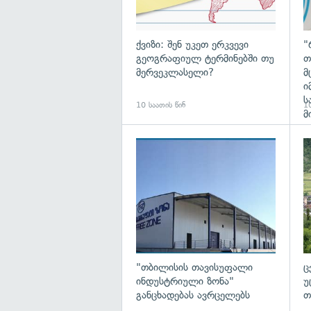
ქვიზი: შენ უკეთ ერკვევი
"
გეოგრაფიულ ტერმინებში თუ
თ
მერვეკლასელი?
მ
ი
ს
10 საათის წინ
10
მ
გა
"თბილისის თავისუფალი
ც
ინდუსტრიული ზონა"
უ
განცხადებას ავრცელებს
თ