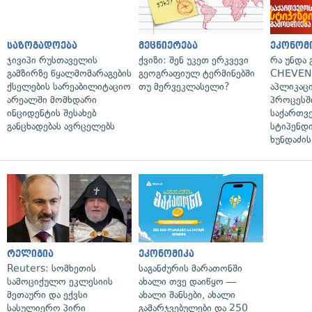
საზოგადოება
მეცნიერება
ეკონომ
ჯივიპი რუსთაველის
ქვიზი: შენ უკეთ ერკვევი
რა უნდა
გამზირზე წყალმომარაგების
გეოგრაფიულ ტერმინებში
CHEVEN
ქსელების სარეაბილიტაციო
თუ მერვეკლასელი?
აპლიკაცი
არეალში მომხდარი
პროცესშ
ინციდენტის შესახებ
საქართვ
განცხადებას ავრცელებს
სტიპენდი
ხუნდაძის
რელიგია
ეკონომიკა
Reuters: სომხეთის
საგანძურის მარათონში
სამოციქულო ეკლესიის
ახალი თვე დაიწყო —
მეთაური და ექვსი
ახალი შანსები, ახალი
სასულიერო პირი
გამარჯვებულები და 250