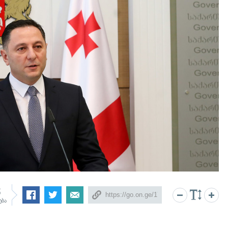
8
ება