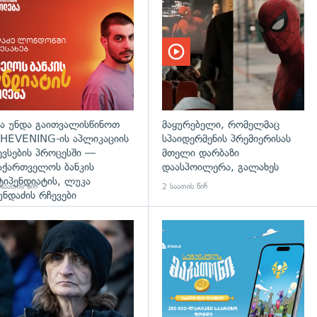
დახედვა
ა უნდა გაითვალისწინოთ
მაყურებელი, რომელმაც
HEVENING-ის აპლიკაციის
სპაიდერმენის პრემიერისას
ევსების პროცესში —
მთელი დარბაზი
აქართველოს ბანკის
დაასპოილერა, გალახეს
ტიპენდიატის, ლუკა
საათის წინ
2 საათის წინ
უნდაძის რჩევები
დახედვა
გადახედვა