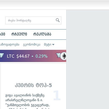
ავი
რჩეული
რეკლამა
საზოგადოება
ეკონომიკა
მეტი
კვირის ტოპ-5
გიგა ავალიანის საქმეზე
არასრულწლოვანი ნ.ი.
"ჯანმთელობის ჯგუფურად,