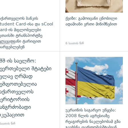
აქართველოს ბანკის
ქვიზი: გამოიცანი ცნობილი
tudent Card-ისა და sCool
ადამიანი ერთი მინიშნებით
ard-ის მფლობელები
უთაისში ტრანსპორტზე
ეღავათიანი ტარიფით
საათის წინ
6 საათის წინ
სარგებლებენ
შშ-ის საელჩო:
ეერთებული შტატები
კვლავ ღრმად
შეშფოთებულია
საქართველოს
ტერიტორიის
ანგრძობადი
უკრაინის საგარეო უწყება:
კუპაციით
2008 წლის აგრესიაზე
რეაგირების ნაკლებობამ გზა
საათის წინ
გაუხსნა ფართომასშტაბიან