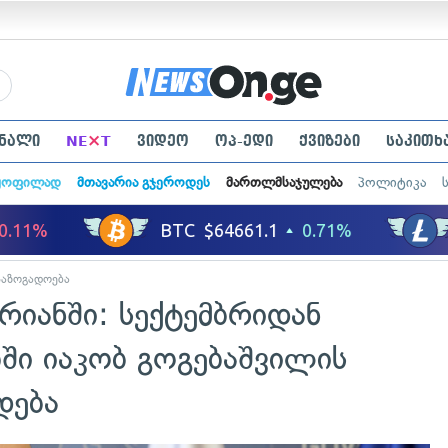
×
ნალი
NE
T
ვიდეო
ოპ-ედი
ქვიზები
საკითხ
ყოფილად
მთავარია გჯეროდეს
მართლმსაჯულება
პოლიტიკა
საზოგადოება
არიანში: სექტემბრიდან
ი იაკობ გოგებაშვილის
დება