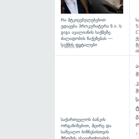
რა მტკიცებულებებით
ს
ედავება პროკურატურა ნ.ი.-ს
S
გიგა ავალიანის საქმეზე
C
ძალადობის წაქეზებას —
ქ
საქმის დეტალები
შ
3 საათის წინ
5 
ი
ა
შ
გ
საქართველოს ბანკის
ო
ორგანიზებით, მცირე და
საშუალო ბიზნესისთვის
7 
შრომის უსაფრთხოების