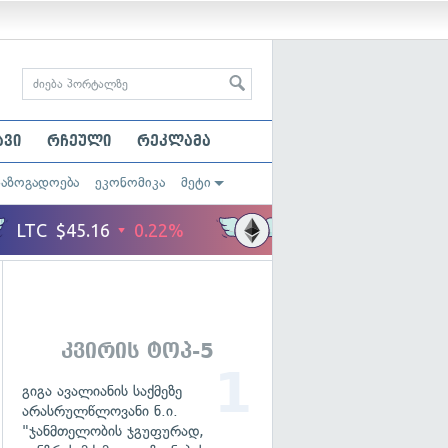
ავი
რჩეული
რეკლამა
საზოგადოება
ეკონომიკა
მეტი
კვირის ტოპ-5
გიგა ავალიანის საქმეზე
არასრულწლოვანი ნ.ი.
"ჯანმთელობის ჯგუფურად,