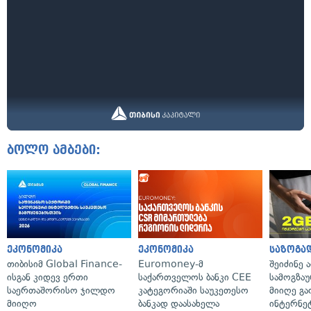
ბოლო ამბები:
ეკონომიკა
ეკონომიკა
საზოგა
თიბისიმ Global Finance-
Euromoney-მ
შეიძინე 
ისგან კიდევ ერთი
საქართველოს ბანკი CEE
სამოგზა
საერთაშორისო ჯილდო
კატეგორიაში საუკეთესო
მიიღე გ
მიიღო
ბანკად დაასახელა
ინტერნე