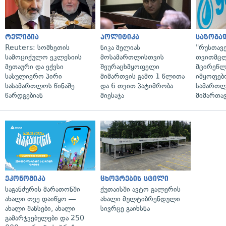
რელიგია
პოლიტიკა
საზოგა
Reuters: სომხეთის
ნიკა მელიას
"რუსთავ
სამოციქულო ეკლესიის
მოსამართლისთვის
თვითმც
მეთაური და ექვსი
შეურაცხმყოფელი
მცირეწლ
სასულიერო პირი
მიმართვის გამო 1 წლითა
იმყოფებ
სასამართლოს წინაშე
და 6 თვით პატიმრობა
სამართლ
წარდგებიან
მიესაჯა
მიმართა
ეკონომიკა
ცხოვრების სტილი
საგანძურის მარათონში
ქუთაისში ავტო გალერის
ახალი თვე დაიწყო —
ახალი მულტიბრენდული
ახალი შანსები, ახალი
სივრცე გაიხსნა
გამარჯვებულები და 250