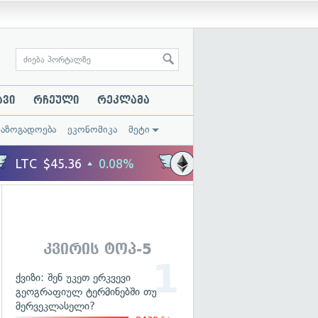
ავი
რჩეული
რეკლამა
საზოგადოება
ეკონომიკა
მეტი
კვირის ტოპ-5
ქვიზი: შენ უკეთ ერკვევი
გეოგრაფიულ ტერმინებში თუ
მერვეკლასელი?