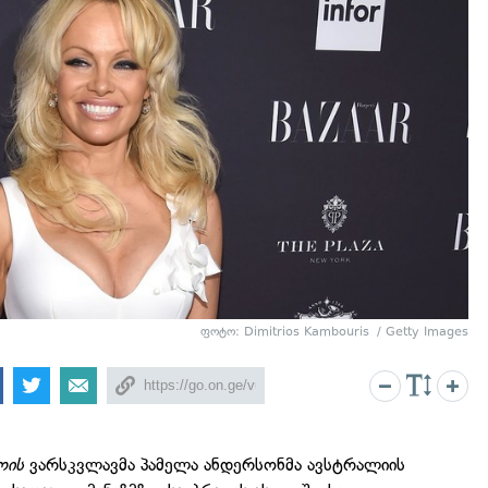
ფოტო:
Dimitrios Kambouris
/ Getty Images
ოის
ვარსკვლავმა პამელა ანდერსონმა ავსტრალიის