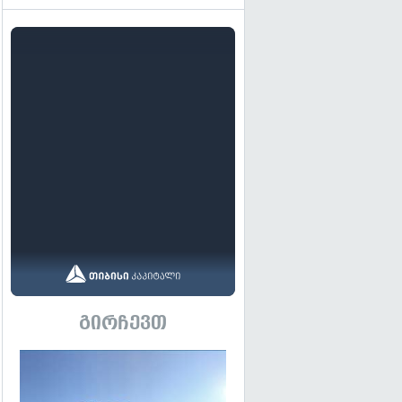
გირჩევთ
გადახედვა