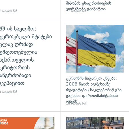
შრომის უსაფრთხოების
ვორკშოპი გაიმართა
 საათის წინ
17 საათის წინ
შშ-ის საელჩო:
დახედვა
ეერთებული შტატები
კვლავ ღრმად
შეშფოთებულია
საქართველოს
ტერიტორიის
ანგრძობადი
უკრაინის საგარეო უწყება:
კუპაციით
2008 წლის აგრესიაზე
რეაგირების ნაკლებობამ გზა
 საათის წინ
გაუხსნა ფართომასშტაბიან
ომებს
18 საათის წინ
დახედვა