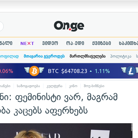
×
ნალი
NE
T
ვიდეო
ოპ-ედი
ქვიზები
საკითხ
ყოფილად
მთავარია გჯეროდეს
მართლმსაჯულება
პოლიტიკა
იანები
საზოგადოება
კულტურა
კინო
შოუ-ბიზნესი
ი: ფემინისტი ვარ, მაგრამ
ა კაცებს აფერხებს