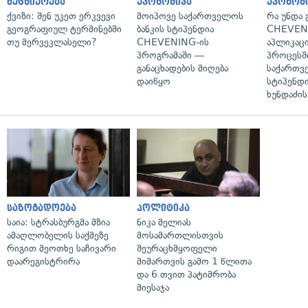
მეცნიერება
ეკონომიკა
ეკონომ
ქვიზი: შენ უკეთ ერკვევი
მოიპოვე საქართველოს
რა უნდა
გეოგრაფიულ ტერმინებში
ბანკის სტიპენდია
CHEVEN
თუ მერვეკლასელი?
CHEVENING-ის
აპლიკაცი
პროგრამაში —
პროცესშ
განაცხადების მიღება
საქართვ
დაიწყო
სტიპენდი
ხუნდაძის
საზოგადოება
პოლიტიკა
საია: სტრასბურგმა მზია
ნიკა მელიას
ამაღლობელის საქმეზე
მოსამართლისთვის
რიგით მეოთხე საჩივარი
შეურაცხმყოფელი
დაარეგისტრირა
მიმართვის გამო 1 წლითა
და 6 თვით პატიმრობა
მიესაჯა