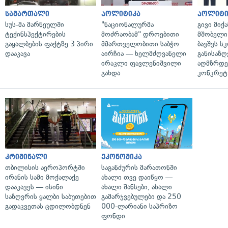
სამართალი
პოლიტიკა
პოლიტი
სუს-მა მარნეულში
"ნაციონალურმა
გივი მიქა
ტექინსპექტირების
მოძრაობამ" დროებითი
მშობელი 
გაყალბების ფაქტზე 3 პირი
მმართველობითი საბჭო
ბავშვს 
დააკავა
აირჩია — ხელმძღვანელი
განისაზ
ირაკლი ფავლენიშვილი
აღმზრდე
გახდა
კონკრეტუ
კრიმინალი
ეკონომიკა
თბილისის აეროპორტში
საგანძურის მარათონში
ირანის სამი მოქალაქე
ახალი თვე დაიწყო —
დააკავეს — ისინი
ახალი შანსები, ახალი
საზღვრის ყალბი საბუთებით
გამარჯვებულები და 250
გადაკვეთას ცდილობდნენ
000-ლარიანი საპრიზო
ფონდი