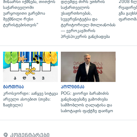
შინაარსი იქმნება, თითქოს
დღემდე ძირს უთხრის
2008 წლ
საქართველოში
საქართველოს
რეაგირებ
უარყოფითი გარემოა
უსაფრთხოებას,
გზა გაუხს
შექმნილი რუსი
სუვერენიტეტსა და
ფართომა
ტურისტებისთვის"
ტერიტორიულ მთლიანობას
— ევროკავშირის
პრესპიკერის განცხადება
გართობა
პოლიტიკა
კროსვორდი: ააწყვე სიტყვა
POG: გიორგი ბარამიძის
არეული ასოებით (თემა:
განცხადებაზე გამოძიება
ზაფხული)
სამშობლოს ღალატისა და
საბოტაჟის ფაქტზე დაიწყო
კომენტარები