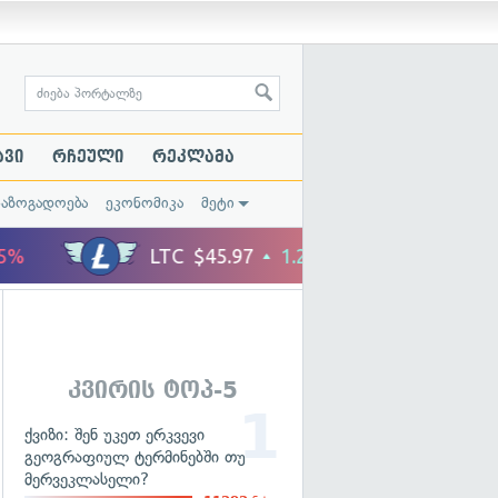
ავი
რჩეული
რეკლამა
საზოგადოება
ეკონომიკა
მეტი
კვირის ტოპ-5
ქვიზი: შენ უკეთ ერკვევი
გეოგრაფიულ ტერმინებში თუ
მერვეკლასელი?