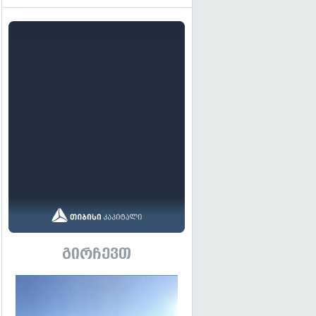
გირჩევთ
გადახედვა