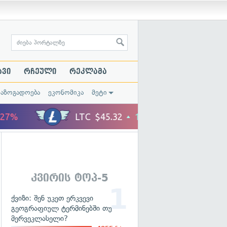
ავი
რჩეული
რეკლამა
საზოგადოება
ეკონომიკა
მეტი
კვირის ტოპ-5
ქვიზი: შენ უკეთ ერკვევი
გეოგრაფიულ ტერმინებში თუ
მერვეკლასელი?