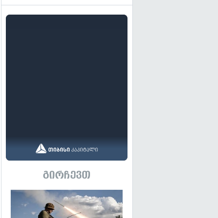
გირჩევთ
გადახედვა