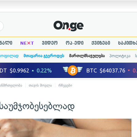
×
ნალი
NE
T
ვიდეო
ოპ-ედი
ქვიზები
საკითხ
ყოფილად
მთავარია გჯეროდეს
მართლმსაჯულება
პოლიტიკა
ანმრთელობა
თავის მოვლა
რჩევები
ასაუმჯობესებლად