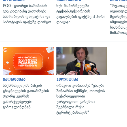
POG: გიორგი ბარამიძის
სუს-მა მარნეულში
"რუსთავ
განცხადებაზე გამოძიება
ტექინსპექტირების
თვითმც
სამშობლოს ღალატისა და
გაყალბების ფაქტზე 3 პირი
მცირეწლ
საბოტაჟის ფაქტზე დაიწყო
დააკავა
იმყოფებ
სამართლ
მიმართა
ეკონომიკა
პოლიტიკა
საქართველოს ბანკის
ირაკლი კობახიძე: "ყალბი
გზავნილების გათამაშების
შინაარსი იქმნება, თითქოს
მეორე კვირის
საქართველოში
გამარჯვებულები
უარყოფითი გარემოა
გამოვლინდნენ
შექმნილი რუსი
ტურისტებისთვის"