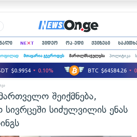
×
ნალი
NE
T
ვიდეო
ოპ-ედი
ქვიზები
საკითხ
ყოფილად
მთავარია გჯეროდეს
მართლმსაჯულება
პოლიტიკა
იკა
მმართველო შეიქმნება,
 სივრცეში სიძულვილის ენას
ინგს