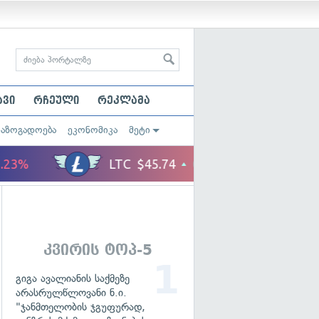
ავი
რჩეული
რეკლამა
საზოგადოება
ეკონომიკა
მეტი
კვირის ტოპ-5
გიგა ავალიანის საქმეზე
არასრულწლოვანი ნ.ი.
"ჯანმთელობის ჯგუფურად,