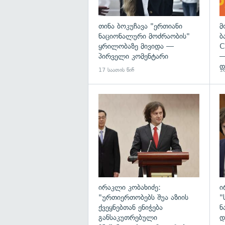
თინა ბოკუჩავა "ერთიანი
მ
ნაციონალური მოძრაობის"
ბ
ყრილობაზე მივიდა —
C
პირველი კომენტარი
—
დ
17 საათის წინ
18
გა
ირაკლი კობახიძე:
ი
"ურთიერთობებს შუა აზიის
"
ქვეყნებთან ენიჭება
ნ
განსაკუთრებული
დ