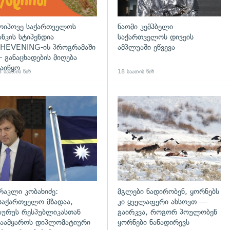
ოიპოვე საქართველოს
ნაომი კემპბელი
ანკის სტიპენდია
საქართველოს დიჯეის
HEVENING-ის პროგრამაში
ამპლუაში ეწვევა
 განაცხადების მიღება
აიწყო
 საათის წინ
18 საათის წინ
დახედვა
გადახედვა
რაკლი კობახიძე:
მგლები ნადირობენ, ყორნებს
საქართველო მზადაა,
კი ყველაფერი ახსოვთ —
აურუს რესპუბლიკასთან
გაირკვა, როგორ პოულობენ
აამყაროს დიპლომატიური
ყორნები ნანადირევს