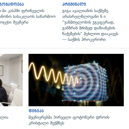
აზოგადოება
კრიმინალი
ს-მა კასპში ფრინველის
გიგა ავალიანის საქმეზე
ანონო სასაკლაოს საწარმოო
არასრულწლოვანი ნ.ი.
ოცესი შეუჩერა
"ჯანმთელობის ჯგუფურად,
განზრახ მძიმედ დაზიანების
წაქეზების" მუხლით დააკავეს
— საქმის პროკურორი
გადახედვა
ფიზიკა
ალია
მეცნიერებმა პირველი ფოტონური დროის
კრისტალი შექმნეს