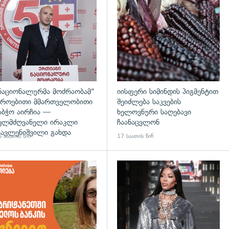
დახედვა
გადახედვა
ნაციონალურმა მოძრაობამ"
იისფერი სიმინდის პიგმენტით
როებითი მმართველობითი
შეიძლება საკვების
აბჭო აირჩია —
ხელოვნური საღებავი
ელმძღვანელი ირაკლი
ჩაანაცვლონ
ავლენიშვილი გახდა
 საათის წინ
17 საათის წინ
დახედვა