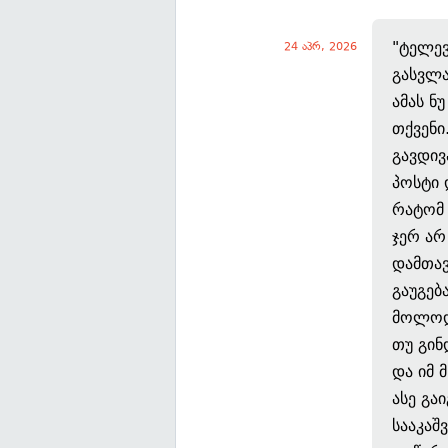
"ტელევ
24 აპრ, 2026
გასვლა
ამას ნ
თქვენი
გავდივ
პოსტი 
რატომ 
ჯერ არ
დამთავ
გაუგებ
მოლოდი
თუ გინ
და იმ 
ასე გა
სააკაშ