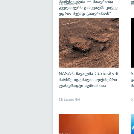
მნიშვნელობა — მთავრობა
უ
18 საათის წინ
18
ყველაფერს გააკეთებს კიდევ
უფრო მეტად გააღრმაოს"
გა
NASA-ს მავალმა Curiosity-მ
S
მარსზე იდუმალი, ფიჭისებრი
გ
ლანდშაფტი აღმოაჩინა
მ
18 საათის წინ
5