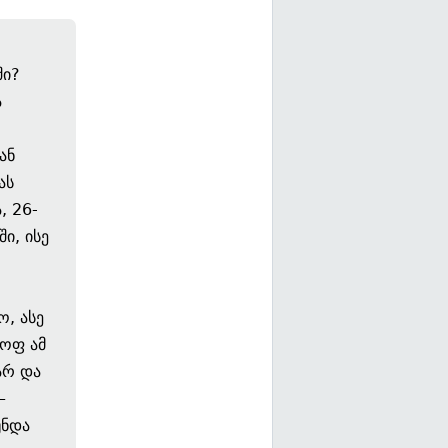
ში?
ა
ან
ას
, 26-
ი, ისე
ო, ასე
ყოფ ამ
არ და
—
უნდა