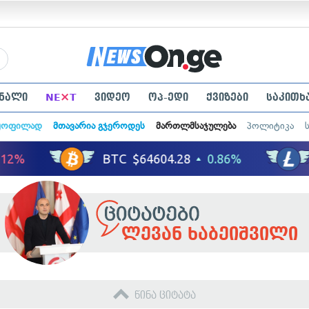
×
ნალი
NE
T
ვიდეო
ოპ-ედი
ქვიზები
საკითხ
ყოფილად
მთავარია გჯეროდეს
მართლმსაჯულება
პოლიტიკა
ლევან ხაბეიშვილი
წინა ციტატა