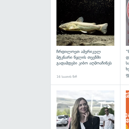
გა
ჩრდილოეთ ამერიკულ
"
მტკნარი წყლის თევზში
დ
გადამდები კიბო აღმოაჩინეს
ს
ხ
ფ
16 საათის წინ
16
გა