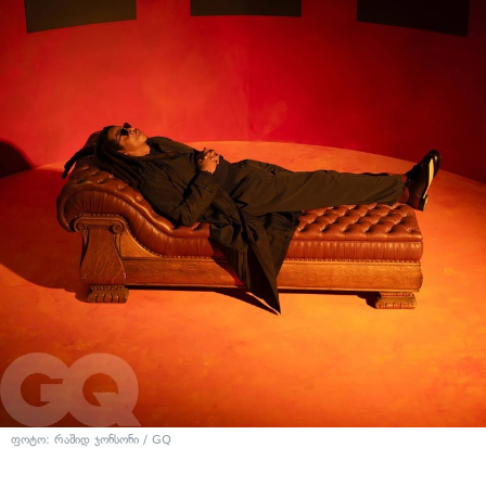
ფოტო: რაშიდ ჯონსონი / GQ