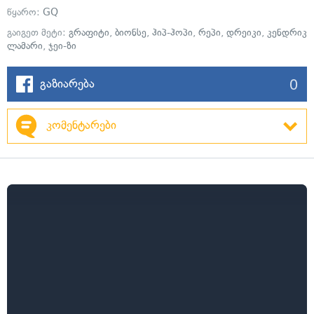
წყარო:
GQ
გაიგეთ მეტი:
გრაფიტი
,
ბიონსე
,
ჰიპ-ჰოპი
,
რეპი
,
დრეიკი
,
კენდრიკ
ლამარი
,
ჯეი-ზი
0
გაზიარება
კომენტარები