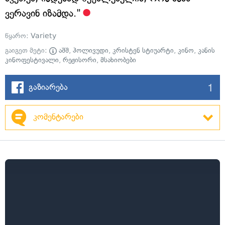
ვერავინ იზამდა."
წყარო:
Variety
გაიგეთ მეტი:
აშშ
,
ჰოლივუდი
,
კრისტენ სტიუარტი
,
კინო
,
კანის
კინოფესტივალი
,
რეჟისორი
,
მსახიობები
1
გაზიარება
კომენტარები