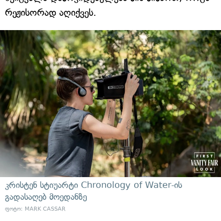
რეჟისორად აღიქვეს.
კრისტენ სტიუარტი Chronology of Water-ის
გადასაღებ მოედანზე
ფოტო: MARK CASSAR