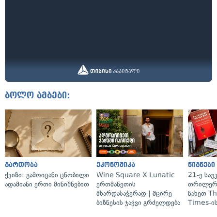
ბოლო ამბები:
გართობა
ეკონომიკა
წიგნები
ქვიზი: გამოიცანი ცნობილი
Wine Square X Lunatic
21-ე საუ
ადამიანი ერთი მინიშნებით
ერთმანეთის
თრილერი
მხარდასაჭერად | მცირე
ნახეთ T
ბიზნესის ჯაჭვი გრძელდება
Times-ის