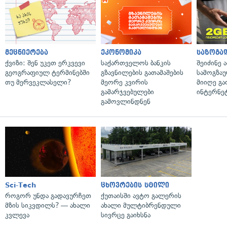
მეცნიერება
ეკონომიკა
საზოგა
ქვიზი: შენ უკეთ ერკვევი
საქართველოს ბანკის
შეიძინე 
გეოგრაფიულ ტერმინებში
გზავნილების გათამაშების
სამოგზა
თუ მერვეკლასელი?
მეორე კვირის
მიიღე გ
გამარჯვებულები
ინტერნე
გამოვლინდნენ
Sci-Tech
ცხოვრების სტილი
როგორ უნდა გადავურჩეთ
ქუთაისში ავტო გალერის
მზის სიკვდილს? — ახალი
ახალი მულტიბრენდული
კვლევა
სივრცე გაიხსნა