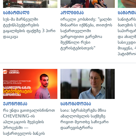
სამართალი
პოლიტიკა
სამართ
სუს-მა მარნეულში
ირაკლი კობახიძე: "ყალბი
სანიტარ
ტექინსპექტირების
შინაარსი იქმნება, თითქოს
ბათუმის
გაყალბების ფაქტზე 3 პირი
საქართველოში
საპირფა
დააკავა
უარყოფითი გარემოა
და ახალ
შექმნილი რუსი
სასიკვდი
ტურისტებისთვის"
მიაყენა,
პატიმრობ
ეკონომიკა
საზოგადოება
რა უნდა გაითვალისწინოთ
საია: სტრასბურგმა მზია
CHEVENING-ის
ამაღლობელის საქმეზე
აპლიკაციის შევსების
რიგით მეოთხე საჩივარი
პროცესში —
დაარეგისტრირა
საქართველოს ბანკის