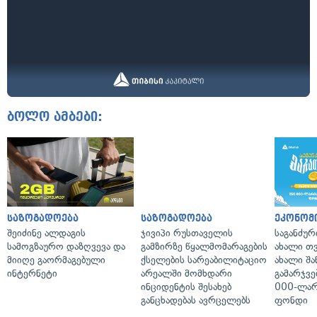
ბოლო ამბები:
საზოგადოება
საზოგადოება
ეკონომ
შეიძინე ალდაგის
ჯივიპი რუსთაველის
საგანძურ
სამოგზაურო დაზღვევა და
გამზირზე წყალმომარაგების
ახალი თ
მიიღე გაორმაგებული
ქსელების სარეაბილიტაციო
ახალი შა
ინტერნეტი
არეალში მომხდარი
გამარჯვე
ინციდენტის შესახებ
000-ლარ
განცხადებას ავრცელებს
ფონდი