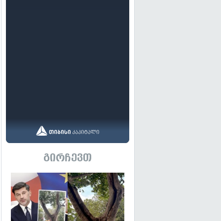
გირჩევთ
გადახედვა