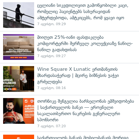
ცელიანი სიკვდილივით გამოწყობილი კაცი,
რომელიც პაციენტებს სახურავიდან
აშტერდებოდა, ამტკიცებს, რომ ყვავი იყო
7 აგვისტო, 09:29
მიიღეთ 25%-იანი ფასდაკლება
კომფორტერში შერჩეულ კოლექციაზე ნაწილ-
ნაწილ გადახდისას
7 აგვისტო, 09:27
Wine Square X Lunatic ერთმანეთის
მხარდასაჭერად | მცირე ბიზნესის ჯაჭვი
გრძელდება
7 აგვისტო, 08:16
თორნიკე შენგელია ბარსელონას ემშვიდობება
| საქართველოს ბანკი — ეროვნული
საკალათბურთო ნაკრების გენერალური
სპონსორი
7 აგვისტო, 07:20
საქართველოს ბანკის მობილბანკის მორიგი