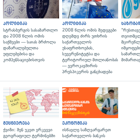
პოლიტიკა
პოლიტიკა
საზოგა
სტრასბურგის სასამართლო
2008 წლის ომის შედეგები
"რუსთავ
და 2008 წლის ომის
დღემდე ძირს უთხრის
თვითმც
საქმეები — საიას ბრძოლა
საქართველოს
მცირეწლ
დაზარალებულთა
უსაფრთხოებას,
იმყოფებ
უფლებებისა და
სუვერენიტეტსა და
სამართლ
კომპენსაციებისთვის
ტერიტორიულ მთლიანობას
მიმართა
— ევროკავშირის
პრესპიკერის განცხადება
მეცნიერება
ეკონომიკა
ქვიზი: შენ უკეთ ერკვევი
ისწავლე საზღვარგარეთ
გეოგრაფიულ ტერმინებში
საქართველოს ბანკის