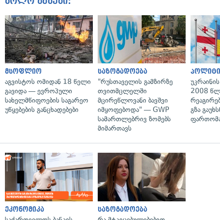
ბოლო ამბები:
მსოფლიო
საზოგადოება
პოლიტი
აგვისტოს ომიდან 18 წელი
"რუსთაველის გამზირზე
უკრაინის
გავიდა — ევროპული
თვითმცლელში
2008 წლ
სახელმწიფოების საგარეო
მცირეწლოვანი ბავშვი
რეაგირებ
უწყებების განცხადებები
იმყოფებოდა" — GWP
გზა გაუხს
სამართლებრივ ზომებს
ფართომა
მიმართავს
ეკონომიკა
საზოგადოება
საქართველოს ბანკის
რა მტკიცებულებებით