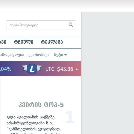
ავი
რჩეული
რეკლამა
საზოგადოება
ეკონომიკა
მეტი
კვირის ტოპ-5
გიგა ავალიანის საქმეზე
არასრულწლოვანი ნ.ი.
"ჯანმთელობის ჯგუფურად,