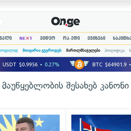
×
ნალი
NE
T
ვიდეო
ოპ-ედი
ქვიზები
საკითხ
ყოფილად
მთავარია გჯეროდეს
მართლმსაჯულება
პოლიტიკა
მაუწყებლობის შესახებ კანონი
ადახედვა
გადახედვა