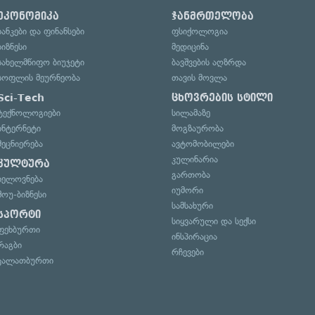
ეკონომიკა
ჯანმრთელობა
ბანკები და ფინანსები
ფსიქოლოგია
ბიზნესი
მედიცინა
სახელმწიფო ბიუჯეტი
ბავშვების აღზრდა
სოფლის მეურნეობა
თავის მოვლა
Sci-Tech
ცხოვრების სტილი
ტექნოლოგიები
სილამაზე
ინტერნეტი
მოგზაურობა
მეცნიერება
ავტომობილები
კულინარია
კულტურა
გართობა
ხელოვნება
იუმორი
შოუ-ბიზნესი
სამსახური
სპორტი
სიყვარული და სექსი
ფეხბურთი
ინსპირაცია
რაგბი
რჩევები
კალათბურთი