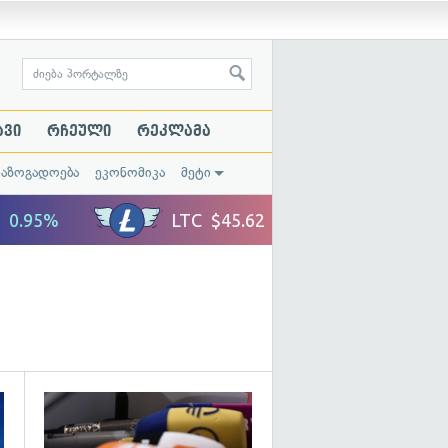
ავი
რჩეული
რეკლამა
საზოგადოება
ეკონომიკა
მეტი
გადახედვა
გადახედვა