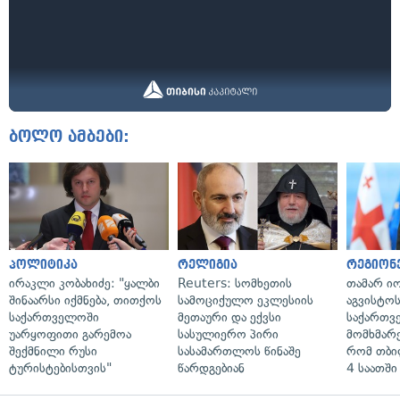
ბოლო ამბები:
პოლიტიკა
რელიგია
რეგიონ
ირაკლი კობახიძე: "ყალბი
Reuters: სომხეთის
თამარ ი
შინაარსი იქმნება, თითქოს
სამოციქულო ეკლესიის
აგვისტო
საქართველოში
მეთაური და ექვსი
საქართვ
უარყოფითი გარემოა
სასულიერო პირი
მომხმარ
შექმნილი რუსი
სასამართლოს წინაშე
რომ თბი
ტურისტებისთვის"
წარდგებიან
4 საათში