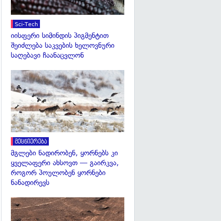
Sci-Tech
იისფერი სიმინდის პიგმენტით
შეიძლება საკვების ხელოვნური
საღებავი ჩაანაცვლონ
გადახედვა
მეცნიერება
მგლები ნადირობენ, ყორნებს კი
ყველაფერი ახსოვთ — გაირკვა,
როგორ პოულობენ ყორნები
ნანადირევს
გადახედვა