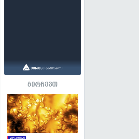
გირჩევთ
გადახედვა