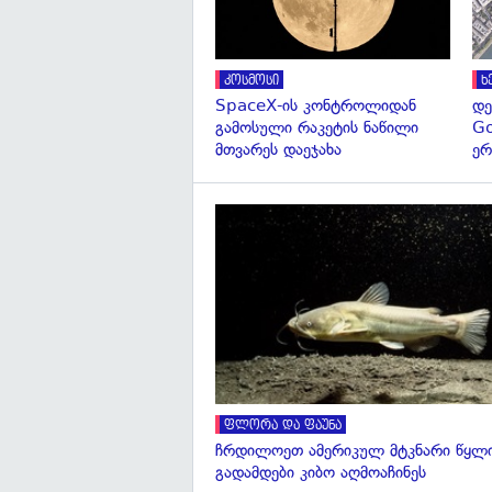
კოსმოსი
ხ
SpaceX-ის კონტროლიდან
დე
გამოსული რაკეტის ნაწილი
Go
მთვარეს დაეჯახა
ერ
ფლორა და ფაუნა
ჩრდილოეთ ამერიკულ მტკნარი წყლი
გადამდები კიბო აღმოაჩინეს