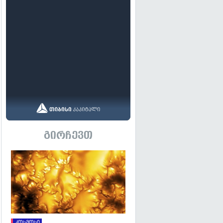
გირჩევთ
გადახედვა