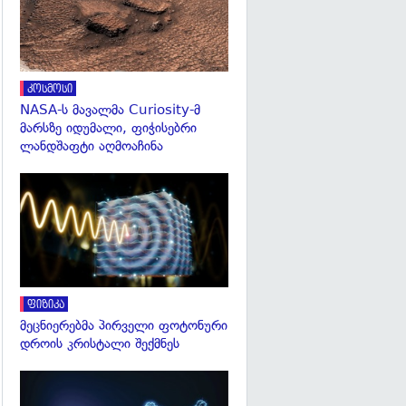
კოსმოსი
NASA-ს მავალმა Curiosity-მ
მარსზე იდუმალი, ფიჭისებრი
ლანდშაფტი აღმოაჩინა
გადახედვა
ფიზიკა
მეცნიერებმა პირველი ფოტონური
დროის კრისტალი შექმნეს
გადახედვა