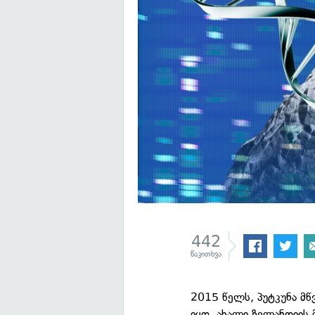
442
წაკითხვა
2015 წელს, პუტკუნა მწვ
იყო, ახალი ზელანდიის 