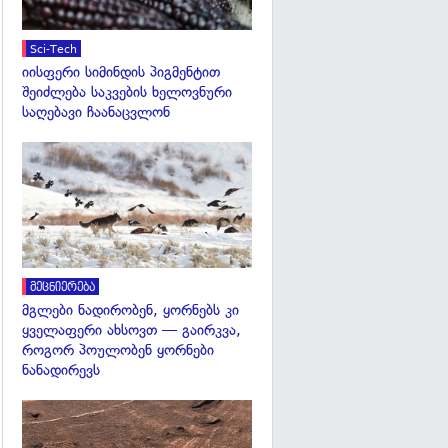
Sci-Tech
იისფერი სიმინდის პიგმენტით
შეიძლება საკვების ხელოვნური
საღებავი ჩაანაცვლონ
გადახედვა
მეცნიერება
მგლები ნადირობენ, ყორნებს კი
ყველაფერი ახსოვთ — გაირკვა,
როგორ პოულობენ ყორნები
ნანადირევს
გადახედვა