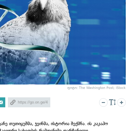
ფოტო: The Washington Post; iStock
ანე თუთიყუშმა, ჯეინმა, ისტორია შექმნა. ის
კაკაპო
მკვიდრი სახეობის რამდენიმე დარჩენილი